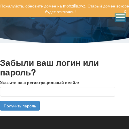
Пожалуйста, обновите домен на mobzilla.xyz. Старый домен вскоре
будет отключен!
X
MOBZILLA.BEST
RU
Забыли ваш логин или
пароль?
Укажите ваш регистрационный емейл: