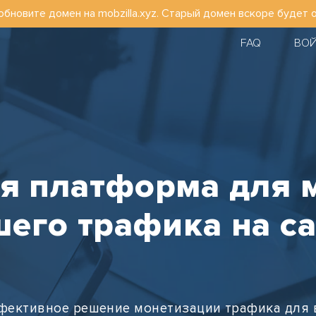
обновите домен на mobzilla.xyz. Старый домен вскоре будет 
FAQ
ВО
 платформа для 
его трафика на с
фективное решение монетизации трафика для 