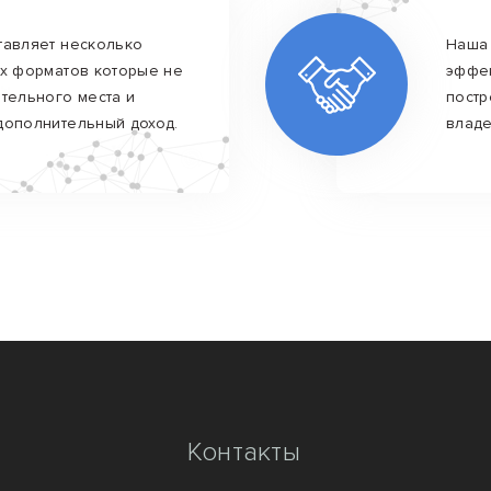
тавляет несколько
Наша 
х форматов которые не
эффек
тельного места и
постр
дополнительный доход.
владе
Контакты