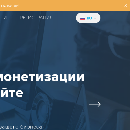
отключен!
X
ЙТИ
РЕГИСТРАЦИЯ
RU
монетизации
айте
вашего бизнеса